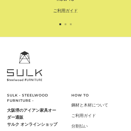
ご利用ガイド
ス
ス
ス
ラ
ラ
ラ
イ
イ
イ
ド
ド
ド
に
に
に
移
移
移
動
動
動
1
2
3
SULK - STEELWOOD
HOW TO
FURNITURE -
鋼材と木材について
大阪堺のアイアン家具オー
ご利用ガイド
ダー通販
サルク オンラインショップ
分割払い