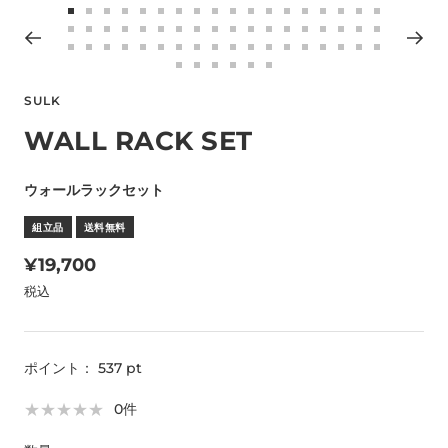
ム
ス
ス
ス
ス
ス
ス
ス
ス
ス
ス
ス
ス
ス
ス
ス
ス
ス
ス
イ
ス
ス
ス
ス
ス
ス
ス
ス
ス
ス
ス
ス
ス
ス
ス
ス
ス
ス
ラ
ラ
ラ
ラ
ラ
ラ
ラ
ラ
ラ
ラ
ラ
ラ
ラ
ラ
ラ
ラ
ラ
ラ
ス
ス
ス
ス
ス
ス
ス
ス
ス
ス
ス
ス
ス
ス
ス
ス
ス
ス
ン
ラ
ラ
ラ
ラ
ラ
ラ
ラ
ラ
ラ
ラ
ラ
ラ
ラ
ラ
ラ
ラ
ラ
ラ
イ
イ
イ
イ
イ
イ
イ
イ
イ
イ
イ
イ
イ
イ
イ
イ
イ
イ
ス
ス
ス
ス
ス
ス
ラ
ラ
ラ
ラ
ラ
ラ
ラ
ラ
ラ
ラ
ラ
ラ
ラ
ラ
ラ
ラ
ラ
ラ
イ
イ
イ
イ
イ
イ
イ
イ
イ
イ
イ
イ
イ
イ
イ
イ
イ
イ
ド
ド
ド
ド
ド
ド
ド
ド
ド
ド
ド
ド
ド
ド
ド
ド
ド
ド
ラ
ラ
ラ
ラ
ラ
ラ
SULK
イ
イ
イ
イ
イ
イ
イ
イ
イ
イ
イ
イ
イ
イ
イ
イ
イ
イ
ド
ド
ド
ド
ド
ド
ド
ド
ド
ド
ド
ド
ド
ド
ド
ド
ド
ド
に
に
に
に
に
に
に
に
に
に
に
に
に
に
に
に
に
に
イ
イ
イ
イ
イ
イ
ド
ド
ド
ド
ド
ド
ド
ド
ド
ド
ド
ド
ド
ド
ド
ド
ド
ド
WALL RACK SET
に
に
に
に
に
に
に
に
に
に
に
に
に
に
に
に
に
に
移
移
移
移
移
移
移
移
移
移
移
移
移
移
移
移
移
移
ド
ド
ド
ド
ド
ド
に
に
に
に
に
に
に
に
に
に
に
に
に
に
に
に
に
に
移
移
移
移
移
移
移
移
移
移
移
移
移
移
移
移
移
移
動
動
動
動
動
動
動
動
動
動
動
動
動
動
動
動
動
動
に
に
に
に
に
に
移
移
移
移
移
移
移
移
移
移
移
移
移
移
移
移
移
移
動
動
動
動
動
動
動
動
動
動
動
動
動
動
動
動
動
動
ウォールラックセット
1
2
3
4
5
6
7
8
9
10
11
12
13
14
15
16
17
18
移
移
移
移
移
移
動
動
動
動
動
動
動
動
動
動
動
動
動
動
動
動
動
動
19
20
21
22
23
24
25
26
27
28
29
30
31
32
33
34
35
36
動
動
動
動
動
動
37
38
39
40
41
42
43
44
45
46
47
48
49
50
51
52
53
54
組立品
送料無料
55
56
57
58
59
60
セ
¥19,700
ー
税込
ル
価
ポイント：
537
pt
格
★
★
★
★
★
★
★
★
★
★
0
件