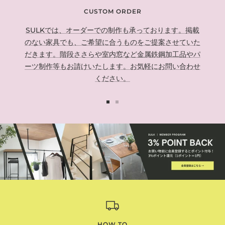
CUSTOM ORDER
SULKでは、オーダーでの制作も承っております。掲載
のない家具でも、ご希望に合うものをご提案させていた
だきます。階段ささらや室内窓など金属鉄鋼加工品やパ
ーツ制作等もお請けいたします。お気軽にお問い合わせ
ください。
ス
ス
ラ
ラ
イ
イ
ド
ド
に
に
移
移
動
動
1
2
HOW TO