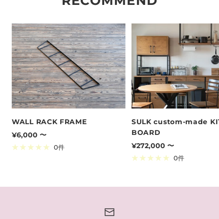
RECOMMEND
WALL RACK FRAME
SULK custom-made K
BOARD
セ
¥6,000 〜
セ
¥272,000 〜
ー
0件
ー
ル
0件
ル
価
価
格
格