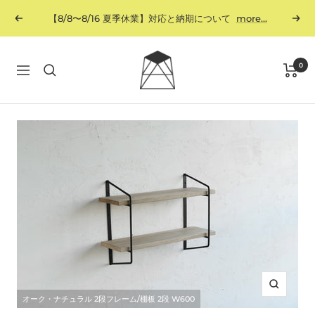
コ
【8/8〜8/16 夏季休業】対応と納期について
more...
戻
次
ン
る
へ
テ
ン
SULK
0
ナ
ツ
ビ
へ
ゲ
ス
ー
キ
シ
ッ
ョ
プ
ン
ズ
オーク・ナチュラル 2段フレーム/棚板 2段 W600
ー